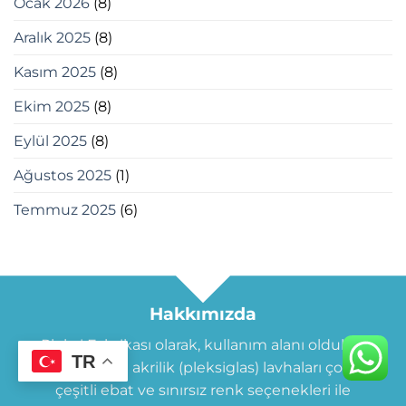
Ocak 2026
(8)
Aralık 2025
(8)
Kasım 2025
(8)
Ekim 2025
(8)
Eylül 2025
(8)
Ağustos 2025
(1)
Temmuz 2025
(6)
Hakkımızda
Pleksi Fabrikası olarak, kullanım alanı oldukça
TR
geniş olan akrilik (pleksiglas) lavhaları çok
çeşitli ebat ve sınırsız renk seçenekleri ile