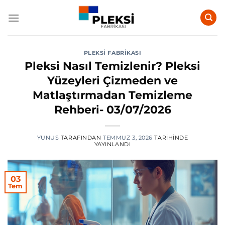
İçeriğe
atla
PLEKSI FABRIKASI
Pleksi Nasıl Temizlenir? Pleksi
Yüzeyleri Çizmeden ve
Matlaştırmadan Temizleme
Rehberi- 03/07/2026
YUNUS
TARAFINDAN
TEMMUZ 3, 2026
TARIHINDE
YAYINLANDI
03
Tem