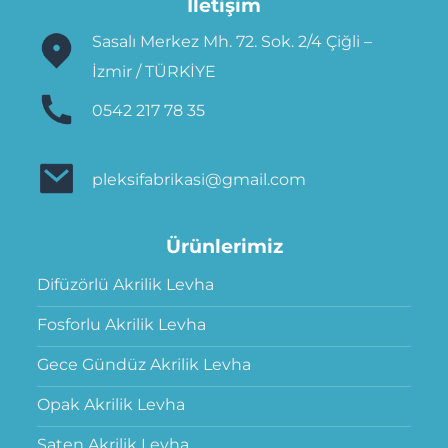
İletişim
Sasalı Merkez Mh. 72. Sok. 2/4 Çiğli –
İzmir / TÜRKİYE
0542 217 78 35
pleksifabrikasi@gmail.com
Ürünlerimiz
Difüzörlü Akrilik Levha
Fosforlu Akrilik Levha
Gece Gündüz Akrilik Levha
Opak Akrilik Levha
Saten Akrilik Levha