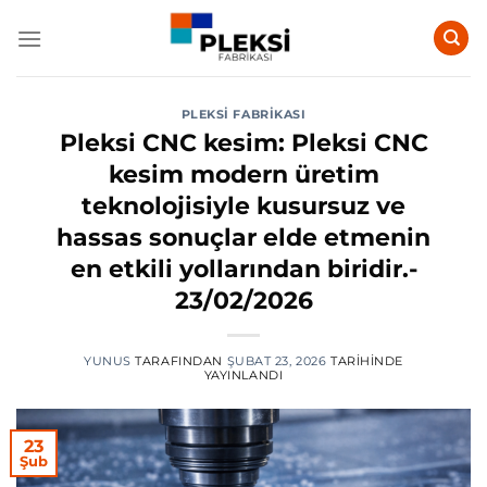
İçeriğe
atla
PLEKSI FABRIKASI
Pleksi CNC kesim: Pleksi CNC
kesim modern üretim
teknolojisiyle kusursuz ve
hassas sonuçlar elde etmenin
en etkili yollarından biridir.-
23/02/2026
YUNUS
TARAFINDAN
ŞUBAT 23, 2026
TARIHINDE
YAYINLANDI
23
Şub