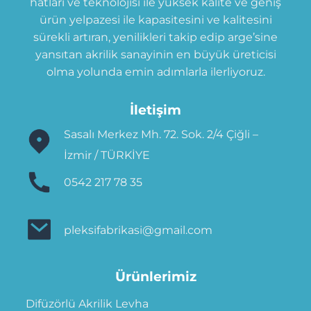
hatları ve teknolojisi ile yüksek kalite ve geniş
ürün yelpazesi ile kapasitesini ve kalitesini
sürekli artıran, yenilikleri takip edip arge’sine
yansıtan akrilik sanayinin en büyük üreticisi
olma yolunda emin adımlarla ilerliyoruz.
İletişim
Sasalı Merkez Mh. 72. Sok. 2/4 Çiğli –
İzmir / TÜRKİYE
0542 217 78 35
pleksifabrikasi@gmail.com
Ürünlerimiz
Difüzörlü Akrilik Levha