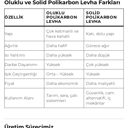
Oluklu ve Solid Polikarbon Levha Farkları
OLUKLU
SOLID
ÖZELLIK
POLIKARBON
POLIKARBON
LEVHA
LEVHA
Çok katmanlı ve
Yapı
Katı, dolu yapı
hava kanallı
Ağırlık
Daha hafif
Görece ağır
Isı Yalıtımı
Daha yüksek
Daha düşük
Darbe Dayanımı
Yüksek
Çok yüksek
Işık Geçirgenliği
Orta – Yüksek
Yüksek
Fiyat
Daha ekonomik
Daha maliyetli
Güvenlik, cam
Tarım, sera, çatı
Kullanım Alanı
alternatifi, iç
sistemleri
mekânlar
Üretim Sürecimiz