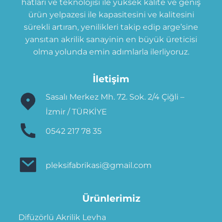
hatları ve teknolojisi ile yüksek kalite ve geniş
ürün yelpazesi ile kapasitesini ve kalitesini
sürekli artıran, yenilikleri takip edip arge’sine
yansıtan akrilik sanayinin en büyük üreticisi
olma yolunda emin adımlarla ilerliyoruz.
İletişim
Sasalı Merkez Mh. 72. Sok. 2/4 Çiğli –
İzmir / TÜRKİYE
0542 217 78 35
pleksifabrikasi@gmail.com
Ürünlerimiz
Difüzörlü Akrilik Levha