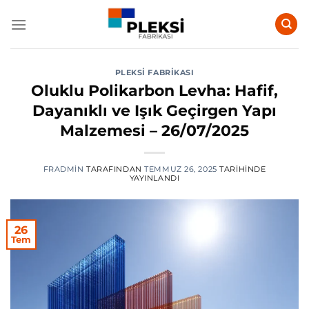
İçeriğe
atla
PLEKSI FABRIKASI
Oluklu Polikarbon Levha: Hafif,
Dayanıklı ve Işık Geçirgen Yapı
Malzemesi – 26/07/2025
FRADMIN
TARAFINDAN
TEMMUZ 26, 2025
TARIHINDE
YAYINLANDI
26
Tem