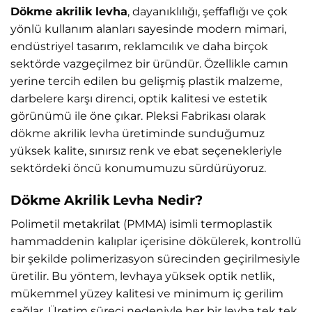
Dökme akrilik levha
, dayanıklılığı, şeffaflığı ve çok
yönlü kullanım alanları sayesinde modern mimari,
endüstriyel tasarım, reklamcılık ve daha birçok
sektörde vazgeçilmez bir üründür. Özellikle camın
yerine tercih edilen bu gelişmiş plastik malzeme,
darbelere karşı direnci, optik kalitesi ve estetik
görünümü ile öne çıkar. Pleksi Fabrikası olarak
dökme akrilik levha üretiminde sunduğumuz
yüksek kalite, sınırsız renk ve ebat seçenekleriyle
sektördeki öncü konumumuzu sürdürüyoruz.
Dökme Akrilik Levha Nedir?
Polimetil metakrilat (PMMA) isimli termoplastik
hammaddenin kalıplar içerisine dökülerek, kontrollü
bir şekilde polimerizasyon sürecinden geçirilmesiyle
üretilir. Bu yöntem, levhaya yüksek optik netlik,
mükemmel yüzey kalitesi ve minimum iç gerilim
sağlar. Üretim süreci nedeniyle her bir levha tek tek